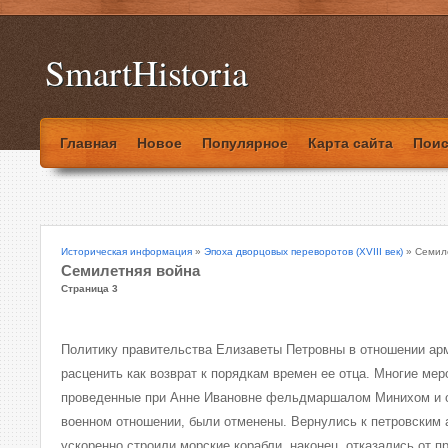
SmartHistoria
Главная
Новое
Популярное
Карта сайта
Поис
Историческая информация
»
Эпоха дворцовых переворотов (XVIII век)
» Семил
Семилетняя война
Страница 3
Политику правительства Елизаветы Петровны в отношении ар
расценить как возврат к порядкам времен ее отца. Многие мер
проведенные при Анне Ивановне фельдмаршалом Минихом и 
военном отношении, были отменены. Вернулись к петровским
ускоренно строили морские корабли, наконец, отказались от п