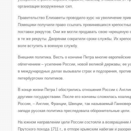
организации вооруженных сил.
Правительство Елизаветы проводило курс на увеличение прив
Помещики получили право ссылать провинившихся крепостных
поставки рекрутов. Они же могли продавать свою «крещеную 
в те же рекруты. Дворянам сократили сроки службы. Их крепо
воле вступить в военную службу.
Внешняя политика. Весть о кончине Петра многие европейские
облегчением – усиление России, новой великой державы, ее у
в международных делах вызывали страх и подозрения, проти
петербургских политиков.
В конце жизни Петра I обострились отношения России с Англие
другими государствами. После его кончины сложилась коалиц
России, – Англии, Франции, Швеции, так называемый Ганновер
западе русская политика преследовала оборонительные цели.
На южном направлении цели России состояли а возвращении А
Прутского похода 1711 г., в отпоре крымским набегам и разор