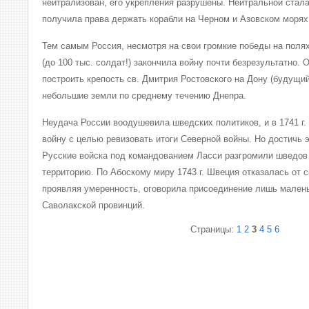
нейтрализован, его укрепления разрушены. Нейтральной стала
получила права держать корабли на Черном и Азовском морях
Тем самым Россия, несмотря на свои громкие победы на поля
(до 100 тыс. солдат!) закончила войну почти безрезультатно. 
построить крепость св. Дмитрия Ростовского на Дону (будущий
небольшие земли по среднему течению Днепра.
Неудача России воодушевила шведских политиков, и в 1741 г.
войну с целью ревизовать итоги Северной войны. Но достичь э
Русские войска под командованием Ласси разгромили шведов 
территорию. По Абоскому миру 1743 г. Швеция отказалась от с
проявляя умеренность, оговорила присоединение лишь мален
Саволакской провинций.
Страницы:
1
2
3
4
5
6