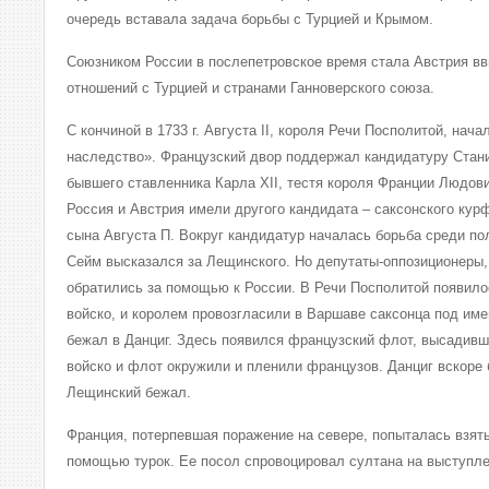
очередь вставала задача борьбы с Турцией и Крымом.
Союзником России в послепетровское время стала Австрия в
отношений с Турцией и странами Ганноверского союза.
С кончиной в 1733 г. Августа II, короля Речи Посполитой, нач
наследство». Французский двор поддержал кандидатуру Стан
бывшего ставленника Карла XII, тестя короля Франции Людови
Россия и Австрия имели другого кандидата – саксонского кур
сына Августа П. Вокруг кандидатур началась борьба среди по
Сейм высказался за Лещинского. Но депутаты-оппозиционеры,
обратились за помощью к России. В Речи Посполитой появило
войско, и королем провозгласили в Варшаве саксонца под име
бежал в Данциг. Здесь появился французский флот, высадивш
войско и флот окружили и пленили французов. Данциг вскоре
Лещинский бежал.
Франция, потерпевшая поражение на севере, попыталась взят
помощью турок. Ее посол спровоцировал султана на выступле