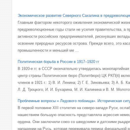
Экономическое развитие Северного Сахалина в предреволюци
Главным фактором некоторого оживления экономической жизн
предреволюционные годы стали не усилия правительства, а п
активности российских предпринимателей, рискнувших вклады
освоение природных ресурсов острова. Прежде всего, это кас
промышленности и меньшей ме ...
Политическая борьба в России в 1917–1920 гг
В 1920-е гг. в СССР окончательно утвердилась монопартийна
центр страны Политическое бюро (Политбюро) ЦК РКП(б) вклю
членов в 1921 г.: 1) В. И. Ленина; 2) Г. Е. Зиновьева; 3) А. Б. К
Л. Д. Троцкого, И. И. Бухарина, М. И. Калинина и В. М. Молотов
Проблемные вопросы « Ледового побоища». Историческая сит
В первой половине ХIII столетия на северо-западе Руси, осла
нашествием большую опасность представляла агрессия немец
ордена. Они заключили союз со шведскими и датскими рыцар
нападении на Русь, которая переживала период феодальной р