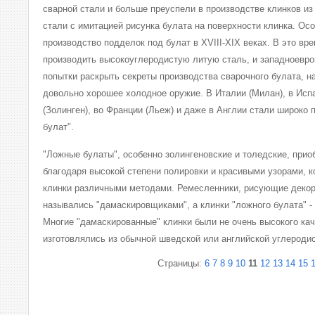
сварной стали и больше преуспели в производстве клинков из
стали с имитацией рисунка булата на поверхности клинка. Ос
производство подделок под булат в XVIII-XIX веках. В это вр
производить высокоуглеродистую литую сталь, и западноевро
попытки раскрыть секреты производства сварочного булата, на
довольно хорошее холодное оружие. В Италии (Милан), в Испа
(Золинген), во Франции (Льеж) и даже в Англии стали широко
булат".
"Ложные булаты", особенно золингеновские и толедские, прио
благодаря высокой степени полировки и красивыми узорами, к
клинки различными методами. Ремесленники, рисующие декор
назывались "дамаскировщиками", а клинки "ложного булата" -
Многие "дамаскированные" клинки были не очень высокого кач
изготовлялись из обычной шведской или английской углеродис
Страницы:
6
7
8
9
10
11
12
13
14
15