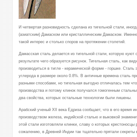
И четвертая разновидность сделана из тигельной стали, иног
(азиатским) Дамаском или кристаллическим Дамаском. Именн
такой интерес и столько споров на протяжении столетий.
Дамасская сталь делается из тигельной стали, которую куют 
результате чего образуется рисунок. Тигельная сталь, как вид
производиться в тигле - керамической форме - горшке. Сталь
углерода в размере около 0.8%. В античные времена сталь п
разными способами, но тигельная выгодно отличалась тем чт
производства и потому клинок получался гомогенным стальным
два свойства, которых остальные технологии были лишены.
Арабский ученый XII века Едриза сообщает, что в его время 
производством железа, индийской сталью и выковкой знамени
этой стали изготовляли клинки, славу о которых крестоносцы 
сожалению, в Древней Индии так тщательно прятали секреты в