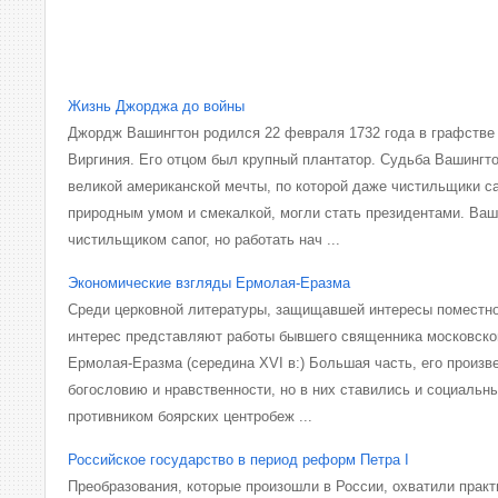
Жизнь Джорджа до войны
Джордж Вашингтон родился 22 февраля 1732 года в графстве
Виргиния. Его отцом был крупный плантатор. Судьба Вашингт
великой американской мечты, по которой даже чистильщики с
природным умом и смекалкой, могли стать президентами. Ваш
чистильщиком сапог, но работать нач ...
Экономические взгляды Ермолая-Еразма
Среди церковной литературы, защищавшей интересы поместно
интерес представляют работы бывшего священника московско
Ермолая-Еразма (середина XVI в:) Большая часть, его произ
богословию и нравственности, но в них ставились и социальн
противником боярских центробеж ...
Российское государство в период реформ Петра І
Преобразования, которые произошли в России, охвати­ли прак